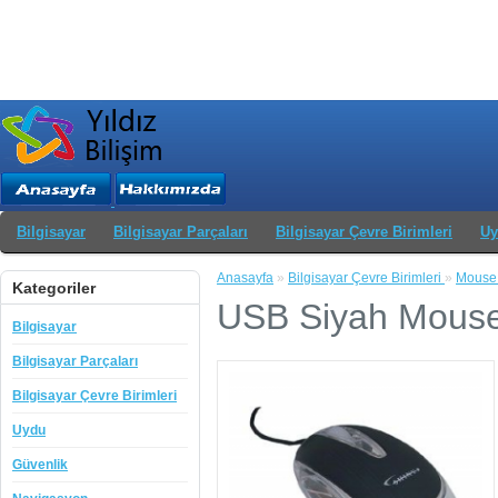
Bilgisayar
Bilgisayar Parçaları
Bilgisayar Çevre Birimleri
Uy
Anasayfa
»
Bilgisayar Çevre Birimleri
»
Mous
Kategoriler
USB Siyah Mous
Bilgisayar
Bilgisayar Parçaları
Bilgisayar Çevre Birimleri
Uydu
Güvenlik