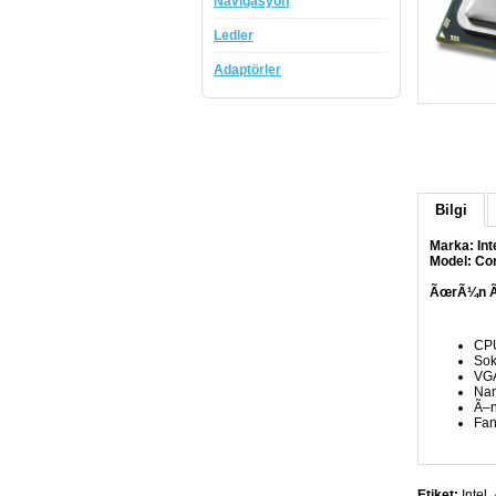
Navigasyon
Ledler
Adaptörler
Bilgi
Marka: Int
Model:
Cor
ÃœrÃ¼n Ã¶
CPU
Sok
VGA
Nan
Ã–n
Fan
Etiket:
Intel,