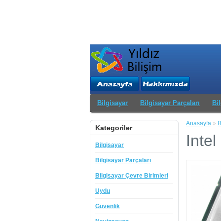
Bilgisayar
Bilgisayar Parçaları
Bi
Anasayfa
»
B
Kategoriler
Intel
Bilgisayar
Bilgisayar Parçaları
Bilgisayar Çevre Birimleri
Uydu
Güvenlik