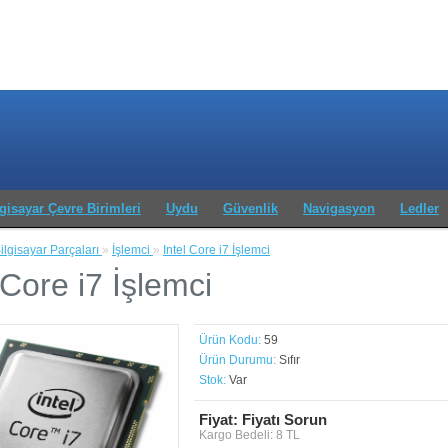
lgisayar Çevre Birimleri
Uydu
Güvenlik
Navigasyon
Ledler
ilgisayar Parçaları
»
İşlemci
»
Intel Core i7 İşlemci
 Core i7 İşlemci
Ürün Kodu:
59
Ürün Durumu:
Sıfır
Stok:
Var
Fiyat: Fiyatı Sorun
Kargo Bedeli: 8 TL