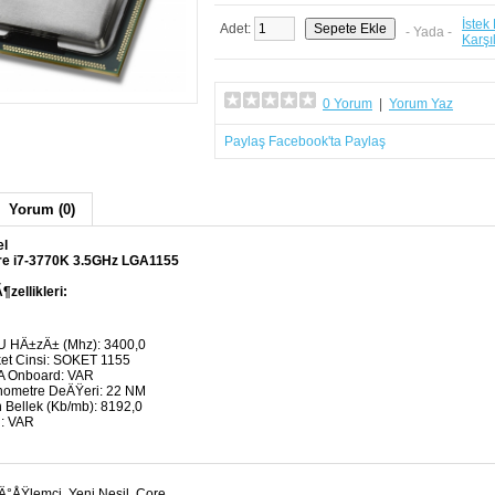
İstek
Adet:
- Yada -
Karşıl
0 Yorum
|
Yorum Yaz
Paylaş
Facebook'ta Paylaş
Yorum (0)
el
e i7-3770K 3.5GHz LGA1155
zellikleri:
 HÄ±zÄ± (Mhz): 3400,0
et Cinsi: SOKET 1155
 Onboard: VAR
ometre DeÄŸeri: 22 NM
 Bellek (Kb/mb): 8192,0
: VAR
 Ä°ÅŸlemci, Yeni Nesil, Core