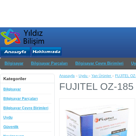
Bilgisayar
Bilgisayar Parçaları
Bilgisayar Çevre Birimleri
Uy
Anasayfa
»
Uydu
»
Yan Ürünler
»
FUJITEL OZ
Kategoriler
FUJITEL OZ-185
Bilgisayar
Bilgisayar Parçaları
Bilgisayar Çevre Birimleri
Uydu
Güvenlik