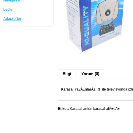
Navigasyon
Ledler
Adaptörler
Bilgi
Yorum (0)
Karasal YayÄ±nlarÄ± RF ile televizyonda izl
Etiket:
Karasal anten karasal alÄ±cÄ±