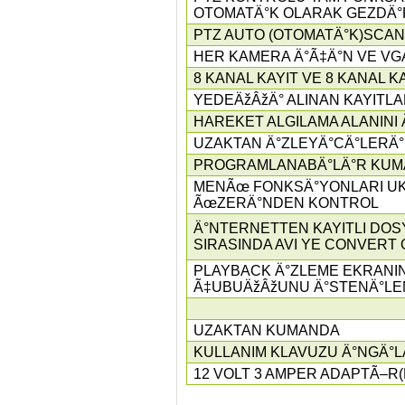
OTOMATÄ°K OLARAK GEZDÄ
PTZ AUTO (OTOMATÄ°K)SCAN
HER KAMERA Ä°Ã‡Ä°N VE VGA
8 KANAL KAYIT VE 8 KANAL K
YEDEÄžÂžÄ° ALINAN KAYITL
HAREKET ALGILAMA ALANINI
UZAKTAN Ä°ZLEYÄ°CÄ°LERÄ
PROGRAMLANABÄ°LÄ°R KUMA
MENÃœ FONKSÄ°YONLARI UK,
ÃœZERÄ°NDEN KONTROL
Ä°NTERNETTEN KAYITLI DOS
SIRASINDA AVI YE CONVERT
PLAYBACK Ä°ZLEME EKRANI
Ã‡UBUÄžÂžUNU Ä°STENÄ°LEN
UZAKTAN KUMANDA
KULLANIM KLAVUZU Ä°NGÄ°L
12 VOLT 3 AMPER ADAPTÃ–R