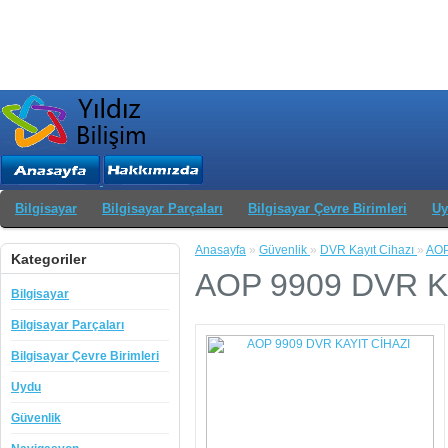
Bilgisayar
Bilgisayar Parçaları
Bilgisayar Çevre Birimleri
Uy
Anasayfa
»
Güvenlik
»
DVR Kayıt Cihazı
»
AOP
Kategoriler
AOP 9909 DVR K
Bilgisayar
Bilgisayar Parçaları
Bilgisayar Çevre Birimleri
Uydu
Güvenlik