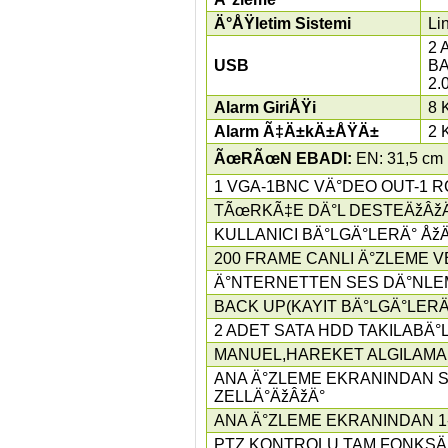
Ä°ÅŸletim Sistemi
Li
2 
USB
BA
2.
Alarm GiriÅŸi
8 
Alarm Ã‡Ä±kÄ±ÅŸÄ±
2 
ÃœRÃœN EBADI:
EN: 31,5 cm
1 VGA-1BNC VÄ°DEO OUT-1 RC
TÃœRKÃ‡E DÄ°L DESTEÄžÂžÄ
KULLANICI BÄ°LGÄ°LERÄ° Åž
200 FRAME CANLI Ä°ZLEME V
Ä°NTERNETTEN SES DÄ°NLE
BACK UP(KAYIT BÄ°LGÄ°LERÄ
2 ADET SATA HDD TAKILABÄ°
MANUEL,HAREKET ALGILAMAL
ANA Ä°ZLEME EKRANINDAN SL
ZELLÄ°ÄžÂžÄ°
ANA Ä°ZLEME EKRANINDAN 1
PTZ KONTROLU TAM FONKSÄ