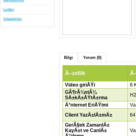
Navigasyon
Ledler
Adaptörler
Bilgi
Yorum (0)
Ã–zellik
Ã–
Video giriÅŸi
8 
GÃ¶rÃ¼ntÃ¼
H2
SÄ±kÄ±ÅŸtÄ±rma
Ä°nternet EriÅŸimi
Va
Client YazÄ±lÄ±mÄ±
64
GerÃ§ek ZamanlÄ±
KayÄ±t ve CanlÄ±
Va
Ä°zleme