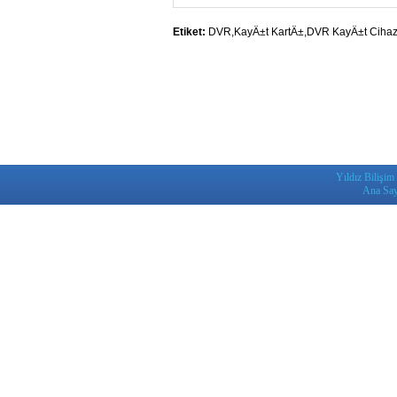
Etiket:
DVR,KayÄ±t KartÄ±,DVR KayÄ±t Cihaz
Yıldız Bilişim
Ana Say